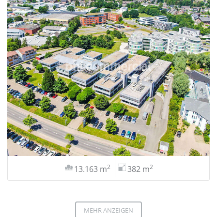
2
2
13.163 m
382 m
MEHR ANZEIGEN