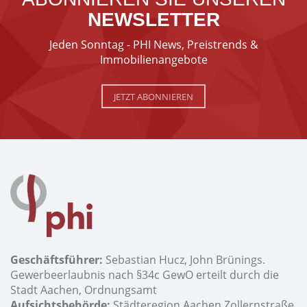
NEWSLETTER
Jeden Sonntag - PHI News, Preistrends &
Immobilienangebote
JETZT ABONNIEREN
Geschäftsführer:
Sebastian Hucz, John Brünings.
Gewerbeerlaubnis nach §34c GewO erteilt durch die
Stadt Aachen, Ordnungsamt
Aufsichtsbehörde:
Städteregion Aachen Zollernstraße