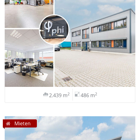
2
2
2.439 m
486 m
Mieten