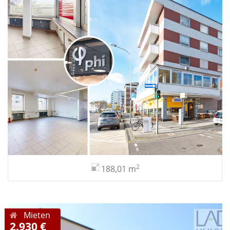
2
188,01 m
Mieten
2.930 €