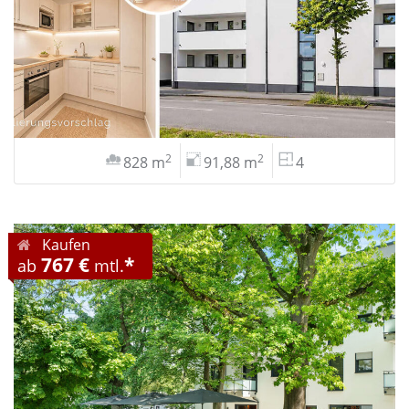
2
2
828 m
91,88 m
4
Kaufen
767 €
*
ab
mtl.