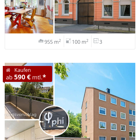
2
2
955 m
100 m
3
Kaufen
590 €
*
ab
mtl.