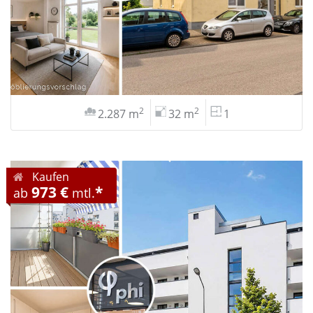
2
2
2.287 m
32 m
1
Kaufen
973 €
*
ab
mtl.