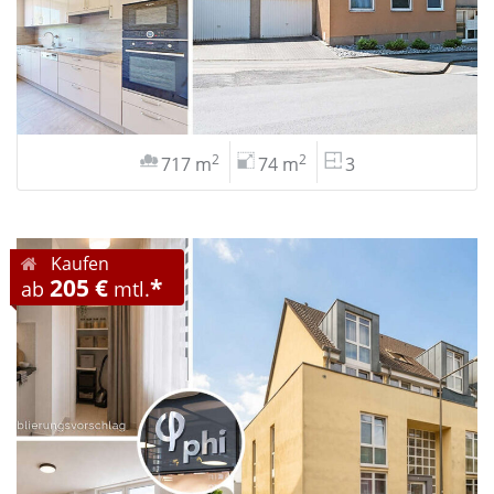
2
2
717 m
74 m
3
Kaufen
205 €
*
ab
mtl.