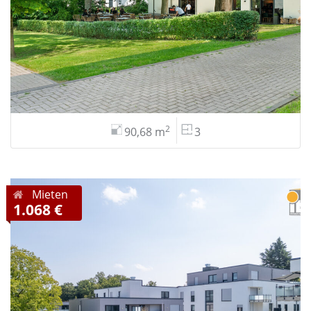
2
90,68 m
3
Mieten
1.068 €