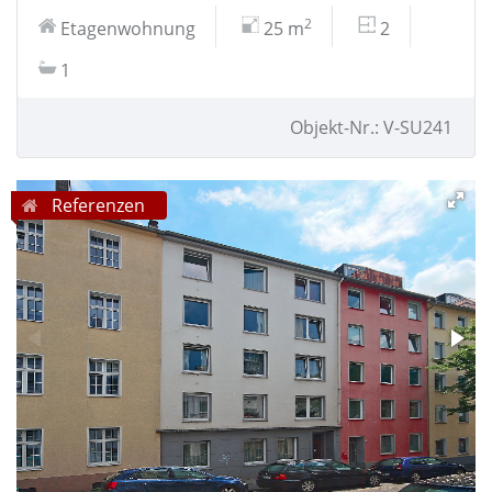
2
Etagenwohnung
25 m
2
1
Objekt-Nr.: V-SU241
Referenzen