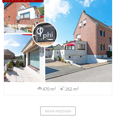
2
2
470 m
262 m
MEHR ANZEIGEN