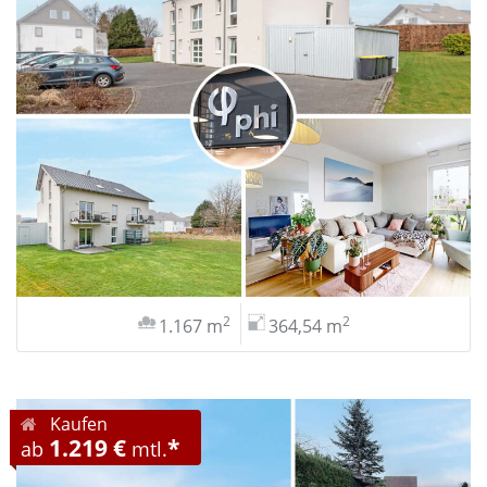
2
2
1.167 m
364,54 m
Kaufen
1.219 €
*
ab
mtl.