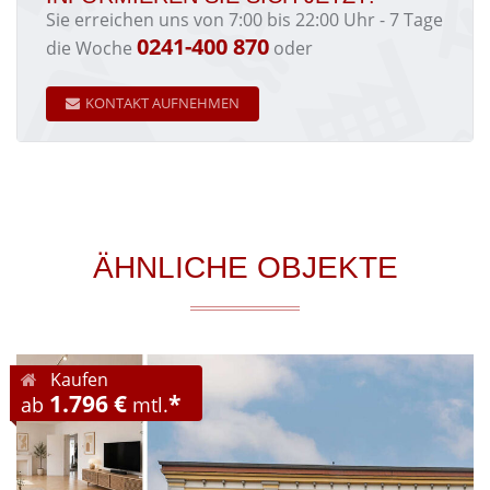
Sie erreichen uns von 7:00 bis 22:00 Uhr - 7 Tage
0241-400 870
die Woche
oder
KONTAKT AUFNEHMEN
ÄHNLICHE OBJEKTE
Kaufen
1.796 €
*
ab
mtl.