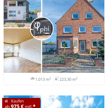
2
2
1.013 m
223,30 m
Kaufen
975 €
*
ab
mtl.