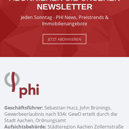
NEWSLETTER
Jeden Sonntag - PHI News, Preistrends &
Immobilienangebote
JETZT ABONNIEREN
Geschäftsführer:
Sebastian Hucz, John Brünings.
Gewerbeerlaubnis nach §34c GewO erteilt durch die
Stadt Aachen, Ordnungsamt
Aufsichtsbehörde:
Städteregion Aachen Zollernstraße