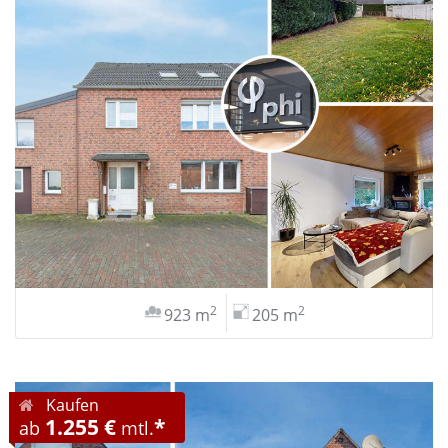
2
2
923 m
205 m
Kaufen
1.255 €
*
ab
mtl.