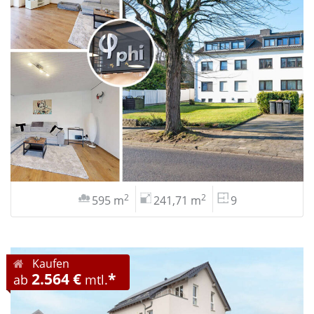
2
2
595 m
241,71 m
9
Kaufen
2.564 €
*
ab
mtl.