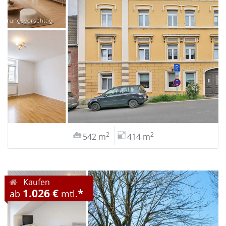
2
2
542 m
414 m
Kaufen
1.026 €
*
ab
mtl.