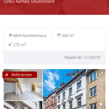
52062 Aachen, Deutschland
2
Mehrfamilienhaus
206 m
2
275 m
Objekt-Nr.: V-US573
Referenzen