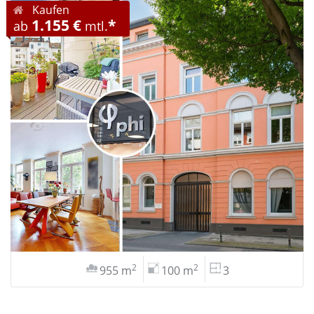
Kaufen
1.155 €
*
ab
mtl.
2
2
955 m
100 m
3