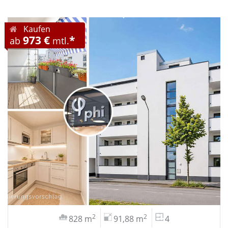
Kaufen
973 €
*
ab
mtl.
2
2
828 m
91,88 m
4