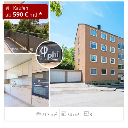
Kaufen
590 €
*
ab
mtl.
2
2
717 m
74 m
3