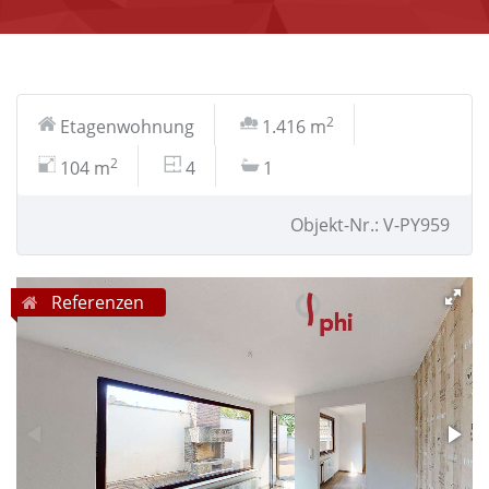
2
Etagenwohnung
1.416 m
2
104 m
4
1
Objekt-Nr.: V-PY959
Referenzen