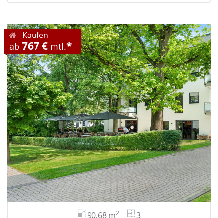
Kaufen
767 €
*
ab
mtl.
2
90,68 m
3