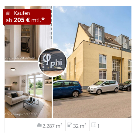
Kaufen
205 €
*
ab
mtl.
2
2
2.287 m
32 m
1