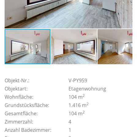
Objekt-Nr.:
V-PY959
Objektart:
Etagenwohnung
2
Wohnfläche:
104 m
2
Grundstücksfläche:
1.416 m
2
Gesamtfläche:
104 m
Zimmerzahl:
4
Anzahl Badezimmer:
1