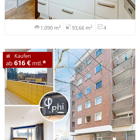
2
2
1.090 m
93,66 m
4
Kaufen
616 €
*
ab
mtl.