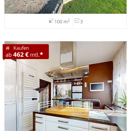
2
100 m
3
Kaufen
462 €
*
ab
mtl.