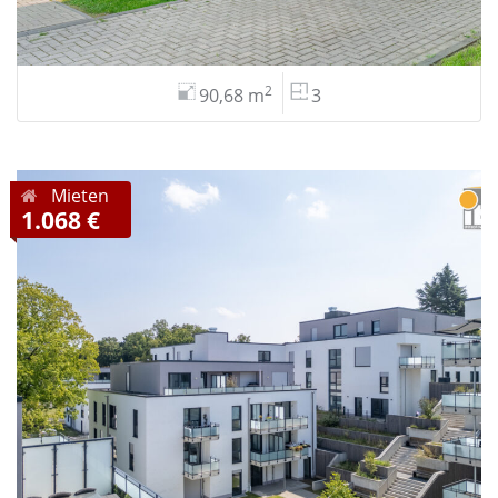
2
90,68 m
3
Mieten
1.068 €