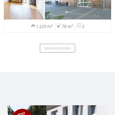
2
2
1.229 m
78 m
2
MEHR ANZEIGEN