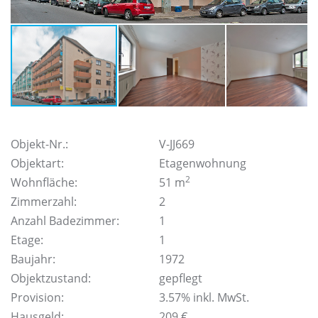
Objekt-Nr.:
V-JJ669
Objektart:
Etagenwohnung
2
Wohnfläche:
51 m
Zimmerzahl:
2
Anzahl Badezimmer:
1
Etage:
1
Baujahr:
1972
Objektzustand:
gepflegt
Provision:
3.57% inkl. MwSt.
Hausgeld:
209 €