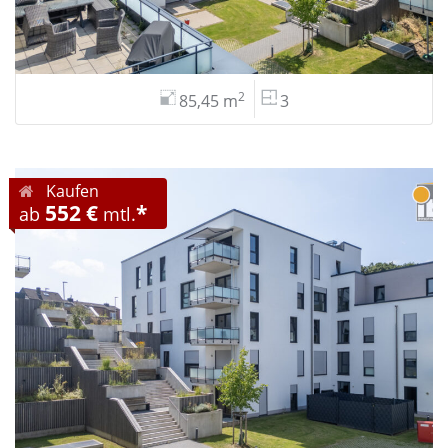
2
85,45 m
3
Kaufen
552 €
*
ab
mtl.