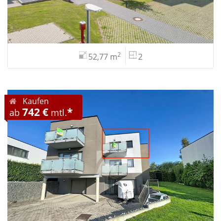
2
52,77 m
2
Kaufen
742 €
*
ab
mtl.