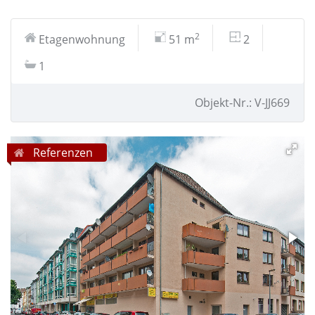
2
Etagenwohnung
51 m
2
1
Objekt-Nr.: V-JJ669
Referenzen