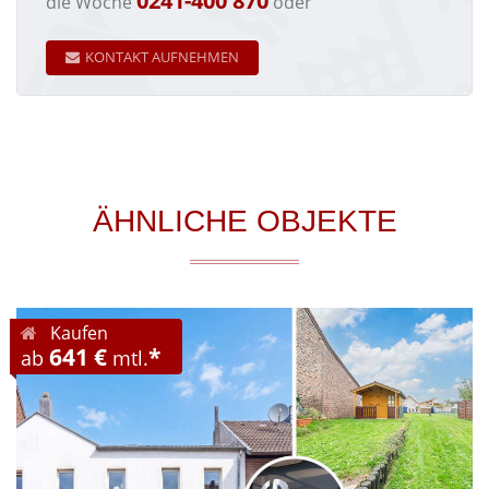
0241-400 870
die Woche
oder
KONTAKT AUFNEHMEN
ÄHNLICHE OBJEKTE
Kaufen
641 €
*
ab
mtl.