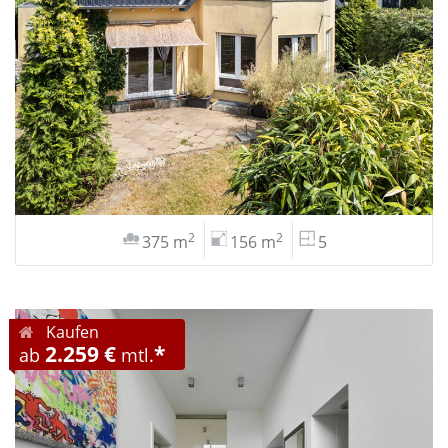
2
2
375 m
156 m
5
Kaufen
2.259 €
*
ab
mtl.