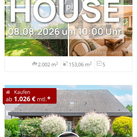
2
2
2.002 m
153,06 m
5
Kaufen
1.026 €
*
ab
mtl.