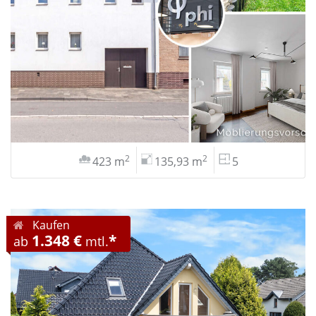
2
2
423 m
135,93 m
5
Kaufen
1.348 €
*
ab
mtl.