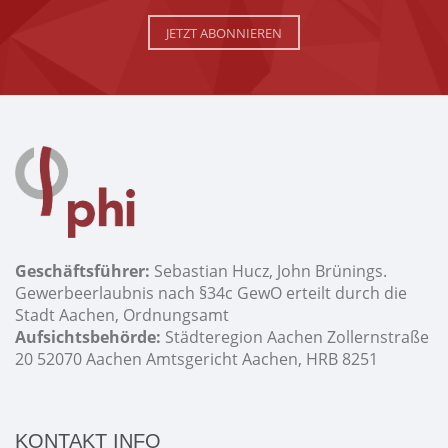
JETZT ABONNIEREN
Geschäftsführer:
Sebastian Hucz, John Brünings.
Gewerbeerlaubnis nach §34c GewO erteilt durch die
Stadt Aachen, Ordnungsamt
Aufsichtsbehörde:
Städteregion Aachen Zollernstraße
20 52070 Aachen Amtsgericht Aachen, HRB 8251
KONTAKT INFO