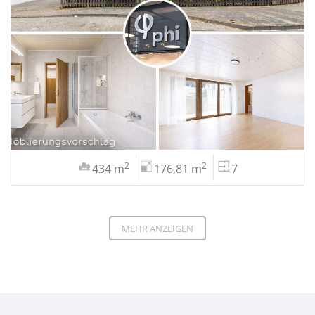
2
2
434 m
176,81 m
7
MEHR ANZEIGEN