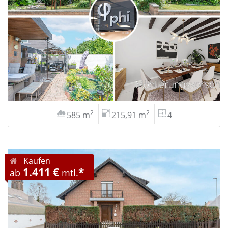
2
2
585 m
215,91 m
4
Kaufen
1.411 €
*
ab
mtl.