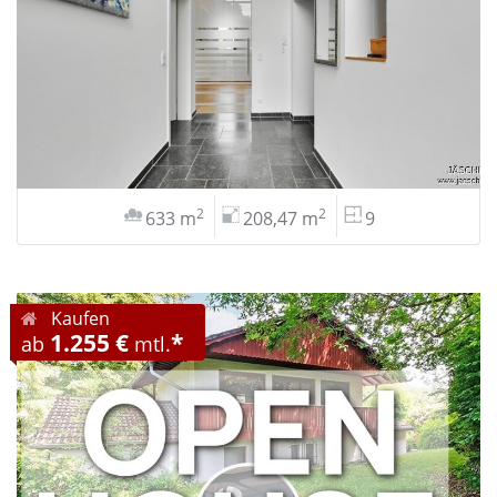
2
2
633 m
208,47 m
9
Kaufen
1.255 €
*
ab
mtl.