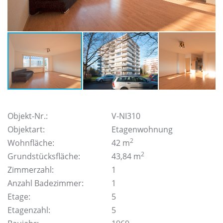
Objekt-Nr.:
V-NI310
Objektart:
Etagenwohnung
2
Wohnfläche:
42 m
2
Grundstücksfläche:
43,84 m
Zimmerzahl:
1
Anzahl Badezimmer:
1
Etage:
5
Etagenzahl:
5