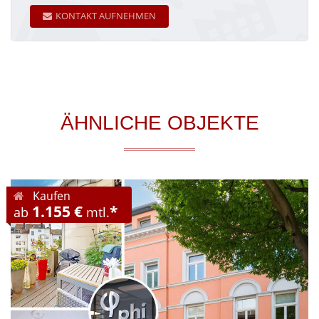
KONTAKT AUFNEHMEN
ÄHNLICHE OBJEKTE
Kaufen
1.155 €
*
ab
mtl.