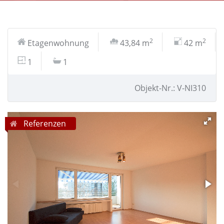
2
2
Etagenwohnung
43,84 m
42 m
1
1
Objekt-Nr.: V-NI310
Referenzen