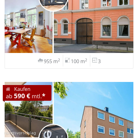
2
2
955 m
100 m
3
Kaufen
590 €
*
ab
mtl.