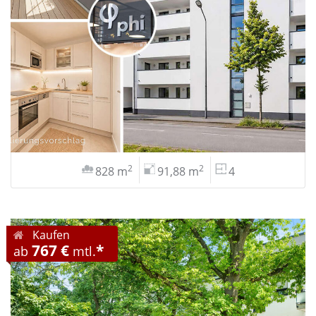
2
2
828 m
91,88 m
4
Kaufen
767 €
*
ab
mtl.