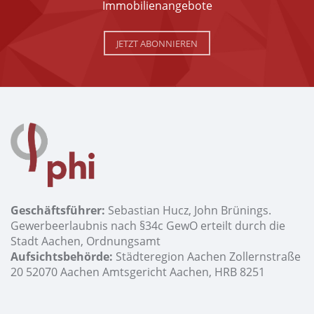
Immobilienangebote
JETZT ABONNIEREN
Geschäftsführer:
Sebastian Hucz, John Brünings.
Gewerbeerlaubnis nach §34c GewO erteilt durch die
Stadt Aachen, Ordnungsamt
Aufsichtsbehörde:
Städteregion Aachen Zollernstraße
20 52070 Aachen Amtsgericht Aachen, HRB 8251