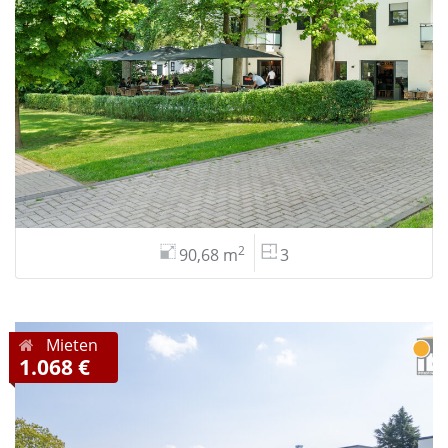
2
90,68 m
3
Mieten
1.068 €