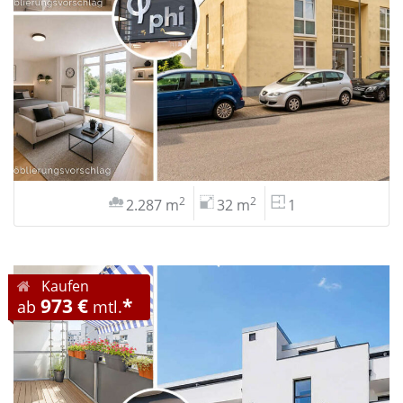
2
2
2.287 m
32 m
1
Kaufen
973 €
*
ab
mtl.