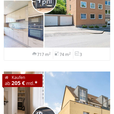
2
2
717 m
74 m
3
Kaufen
205 €
*
ab
mtl.