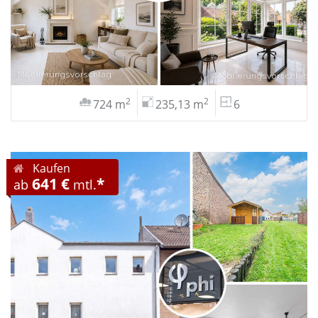
2
2
724 m
235,13 m
6
Kaufen
641 €
*
ab
mtl.