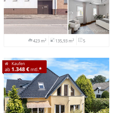
2
2
423 m
135,93 m
5
Kaufen
1.348 €
*
ab
mtl.