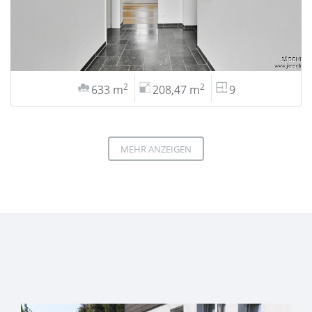
2
2
633 m
208,47 m
9
MEHR ANZEIGEN