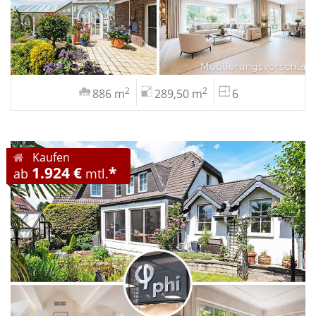
2
2
886 m
289,50 m
6
Kaufen
1.924 €
*
ab
mtl.