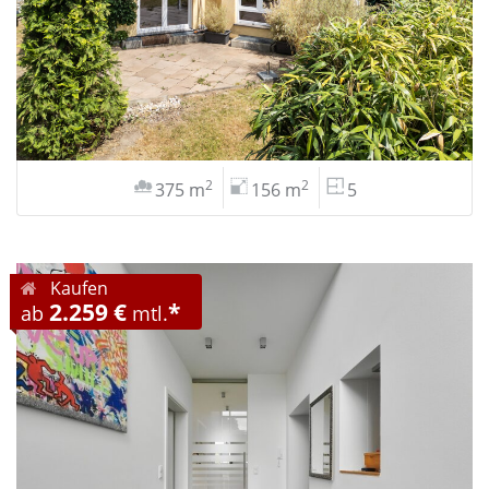
2
2
375 m
156 m
5
Kaufen
2.259 €
*
ab
mtl.