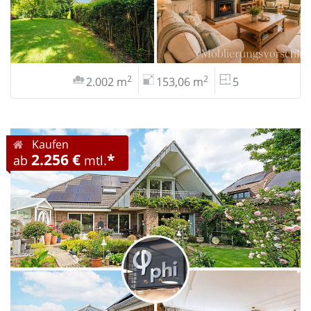
2
2
2.002 m
153,06 m
5
Kaufen
2.256 €
*
ab
mtl.