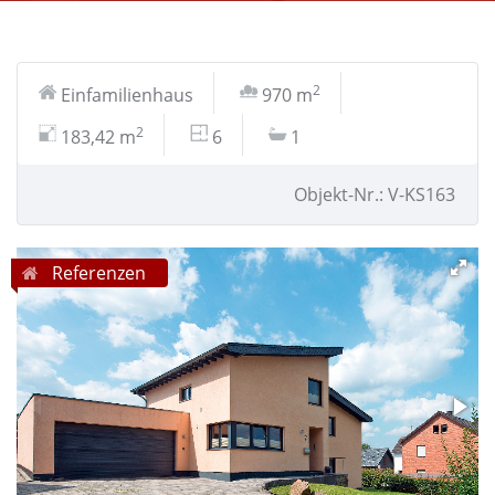
2
Einfamilienhaus
970 m
2
183,42 m
6
1
Objekt-Nr.: V-KS163
Referenzen