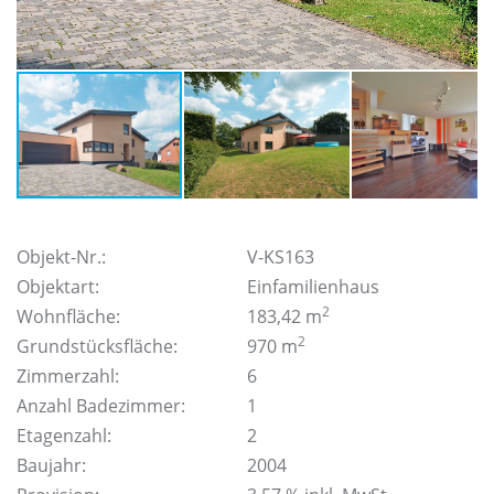
Objekt-Nr.:
V-KS163
Objektart:
Einfamilienhaus
2
Wohnfläche:
183,42 m
2
Grundstücksfläche:
970 m
Zimmerzahl:
6
Anzahl Badezimmer:
1
Etagenzahl:
2
Baujahr:
2004